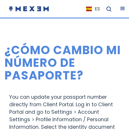
ES
NL
FR
IT
¿CÓMO CAMBIO MI
EN
DE
NÚMERO DE
EL
PASAPORTE?
PL
HU
NO
You can update your passport number
directly from Client Portal. Log in to Client
RO
Portal and go to Settings > Account
CS
Settings > Profile Information / Personal
SK
Information. Select the identity document