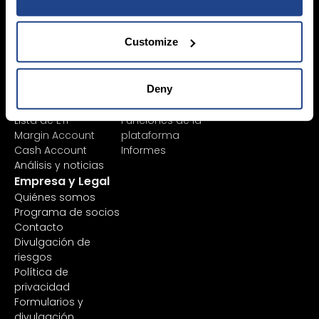
Instrumentos
Todas las
financieros
plataformas
Lista de productos
TWS
Customize
Mercados
Mexem Desktop
disponibles
Apps móviles
Tipos de órdenes
Portal de cliente
Deny
Análisis de acciones
TradingView
AI
API
Lista de ETF
Funciones de la
Margin Account
plataforma
Cash Account
Informes
Análisis y noticias
Empresa y Legal
Quiénes somos
Programa de socios
Contacto
Divulgación de
riesgos
Política de
privacidad
Formularios y
divulgación