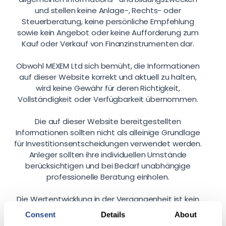
und stellen keine Anlage-, Rechts- oder
Steuerberatung, keine persönliche Empfehlung
sowie kein Angebot oder keine Aufforderung zum
Kauf oder Verkauf von Finanzinstrumenten dar.
Obwohl MEXEM Ltd sich bemüht, die Informationen
auf dieser Website korrekt und aktuell zu halten,
wird keine Gewähr für deren Richtigkeit,
Vollständigkeit oder Verfügbarkeit übernommen.
Die auf dieser Website bereitgestellten
Informationen sollten nicht als alleinige Grundlage
für Investitionsentscheidungen verwendet werden.
Anleger sollten ihre individuellen Umstände
berücksichtigen und bei Bedarf unabhängige
professionelle Beratung einholen.
Die Wertentwicklung in der Vergangenheit ist kein
verlässlicher Indikator für zukünftige Ergebnisse.
Consent
Details
About
Marktkommentare, Research- und Bildungsinhalte