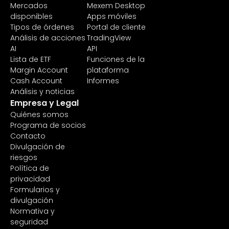
Mercados
Mexem Desktop
disponibles
Apps móviles
Tipos de órdenes
Portal de cliente
Análisis de acciones
TradingView
AI
API
Lista de ETF
Funciones de la
Margin Account
plataforma
Cash Account
Informes
Análisis y noticias
Empresa y Legal
Quiénes somos
Programa de socios
Contacto
Divulgación de
riesgos
Política de
privacidad
Formularios y
divulgación
Normativa y
seguridad