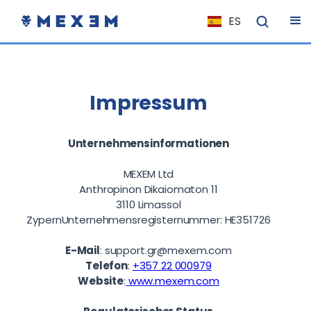
ES
NL
FR
IT
Impressum
EN
DE
Unternehmensinformationen
EL
MEXEM Ltd
PL
Anthropinon Dikaiomaton 11
3110 Limassol
HU
ZypernUnternehmensregisternummer: HE351726
NO
E-Mail
:
support.gr@mexem.com
RO
Telefon
:
+357 22 000979
CS
Website
:
www.mexem.com
SK