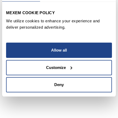
dienen ausschließlich Informationszwecken und
sollten nicht als Grundlage für
MEXEM COOKIE POLICY
Anlageentscheidungen verwendet werden.Vor der
Kontoeröffnung oder Nutzung unserer
We utilize cookies to enhance your experience and
Dienstleistungen lesen Sie bitte die relevanten
deliver personalized advertising.
rechtlichen Dokumente auf unserer Website:
• Allgemeine Geschäftsbedingungen
https://www.mexem.com/terms-and-conditions
Allow all
•
Formulare & Offenlegungen
https://www.mexem.com/forms-and-disclosures
Customize
•
Regulated within the European Union
Portfolio management services are provided under
Deny
EU financial regulation and oversight