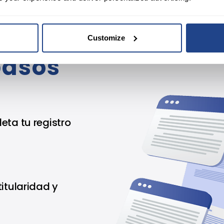
 de
Customize
pasos
eta tu registro
itularidad y