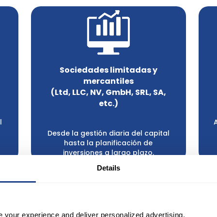
Sociedades limitadas y
mercantiles
(Ltd, LLC, NV, GmbH, SRL, SA,
etc.)
l
Desde la gestión diaria del capital
hasta la planificación de
inversiones a largo plazo.
Details
ABRIR
CUENTA CONJUNT
r una cuenta debe aceptar nuestras
condicione
e your experience and deliver personalized advertising.