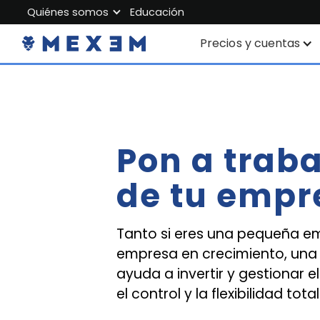
Quiénes somos
Educación
About MEXEM
Precios y cuentas
Partner Program
Cuentas individuales
Regulations & Safety
Cuenta corporativ
Work with us
Pon a traba
Cuenta Junior
Contact Us
de tu empr
Comisiones
Datos de mercado
Tanto si eres una pequeña e
empresa en crecimiento, una 
ayuda a invertir y gestionar 
el control y la flexibilidad tota