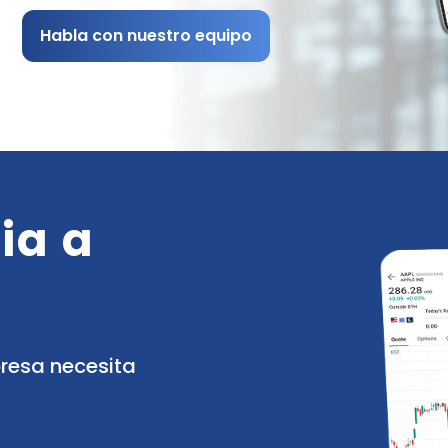
Cash Account
Habla con nuestro equipo
Funciones de la
Análisis y noticias
plataforma
Informes
ia a
presa necesita