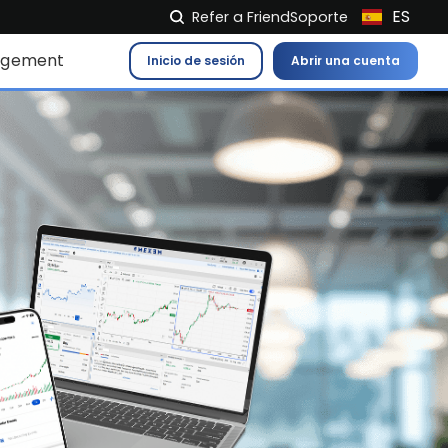
ES
Refer a Friend
Soporte
NL
agement
Inicio de sesión
Abrir una cuenta
FR
IT
EN
DE
EL
PL
HU
NO
RO
CS
SK