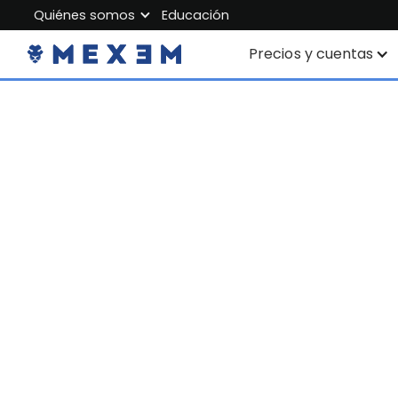
Quiénes somos
Educación
About MEXEM
Precios y cuentas
Partner Program
Cuentas individuales
Regulations & Safety
Cuenta corporativa
Work with us
Cuenta Junior
Contact Us
Comisiones
Datos de mercado