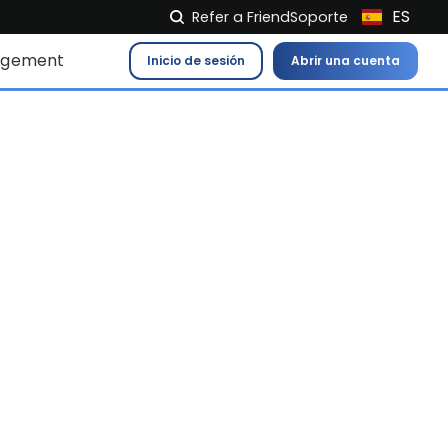
ES
Refer a Friend
Soporte
NL
agement
Inicio de sesión
Abrir una cuenta
FR
IT
EN
DE
EL
PL
HU
NO
RO
CS
SK