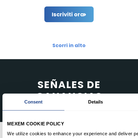
Iscriviti ora
Scorri in alto
SEÑALES DE
GANANCIAS
Consent
Details
MEXEM COOKIE POLICY
We utilize cookies to enhance your experience and deliver p